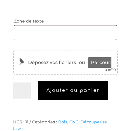
Zone de texte
Déposez vos fichiers
ou
Parcourir
0
of 10
quantité
Ajouter au panier
de
Tabouret
A
l
UGS :
11
Catégories :
Bois
,
CNC
,
Découpeuse
t
laser