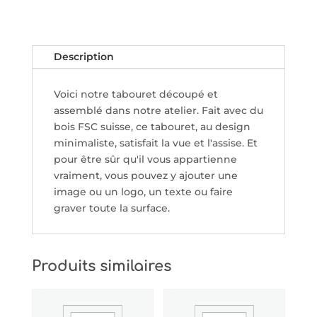
e
r
n
a
Description
t
i
Voici notre tabouret découpé et
v
assemblé dans notre atelier. Fait avec du
e
bois FSC suisse, ce tabouret, au design
:
minimaliste, satisfait la vue et l'assise. Et
pour être sûr qu'il vous appartienne
vraiment, vous pouvez y ajouter une
image ou un logo, un texte ou faire
graver toute la surface.
Produits similaires