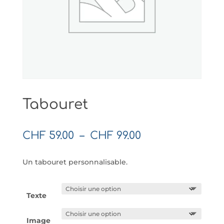
Tabouret
Plage
CHF
59.00
–
CHF
99.00
de
prix :
Un tabouret personnalisable.
CHF 59.00
à
CHF 99.00
Texte
Image