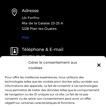
Adresse

c/o ForPro
Rte de la Galaise 23-25 A
1228 Plan-les-Ouates
Plan
Téléphone & E-mail

022 796 09 07
contact@onlfait.ch
Gérer le consentement aux
cookies
Pour offrir les meilleures expériences, nous utilisons des
CONTACTEZ-NOUS !
technologies telles que les cookies pour stocker et/ou accéder aux
informations des appareils. Le fait de consentir à ces technologies
nous permettra de traiter des données telles que le comportement
de navigation ou les ID uniques sur ce site. Le fait de ne pas
consentir ou de retirer son consentement peut avoir un effet
négatif sur certaines caractéristiques et fonctions.