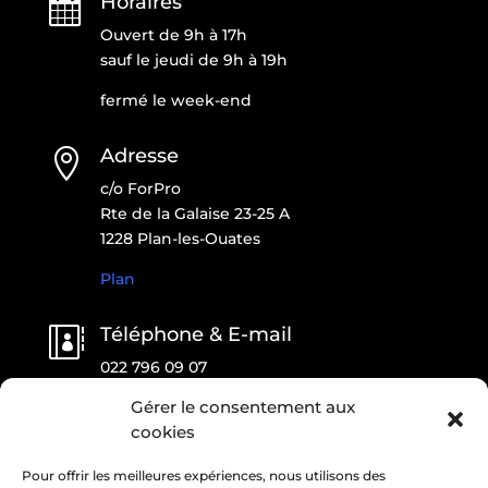
Horaires

Ouvert de 9h à 17h
sauf le jeudi de 9h à 19h
fermé le week-end
Adresse

c/o ForPro
Rte de la Galaise 23-25 A
1228 Plan-les-Ouates
Plan
Téléphone & E-mail

022 796 09 07
contact@onlfait.ch
Gérer le consentement aux
cookies
CONTACTEZ-NOUS !
Pour offrir les meilleures expériences, nous utilisons des