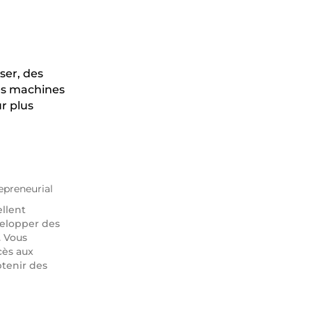
ser, des
es machines
ur plus
epreneurial
llent
elopper des
. Vous
cès aux
btenir des
orer avec
er des
s.